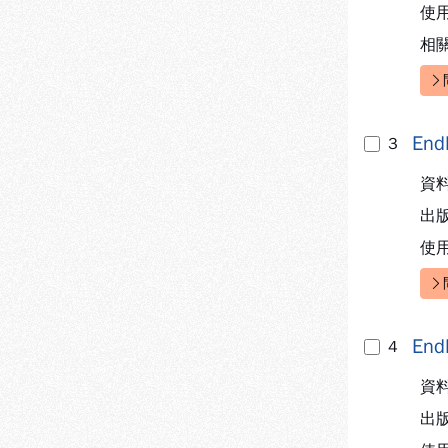
使
相
快
En
3
資
出
使
快
En
4
資
出