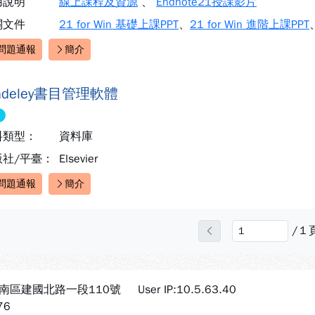
用說明
線上課程及資源
、
Endnote21授課影片
關文件
21 for Win 基礎上課PPT
、
21 for Win 進階上課PPT
問題通報
簡介
速連結：
ndeley書目管理軟體
料類型：
資料庫
版社/平臺：
Elsevier
問題通報
簡介
速連結：
/
1
上一頁
市南區建國北路一段110號
User IP:10.5.63.40
76