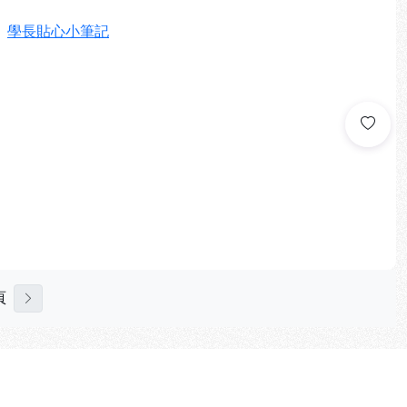
、
學長貼心小筆記
頁
下一頁