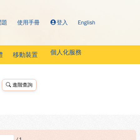
問題
使用手冊
登入
English
詢系統
個人化服務
體
移動裝置
進階查詢
/
1