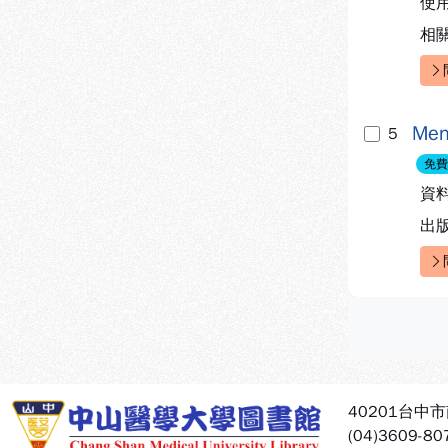
使
相
快
Me
5
免費
資
出
快
:::
40201台中
(04)3609-80