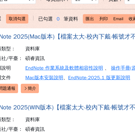
選
已勾選
0
筆資料
取消勾選
匯出
列印
Email
收
dNote 2025(Mac版本)【檔案太大-校內下戴-帳號
料類型：
資料庫
版社/平臺：
碩睿資訊
用說明
EndNote 作業系統及軟體相容性說明
、
操作手冊(
關文件
Mac版本安裝說明
、
EndNote-2025.1 版更新說明
問題通報
簡介
速連結：
dNote 2025(WIN版本)【檔案太大-校內下戴-帳號
料類型：
資料庫
版社/平臺：
碩睿資訊