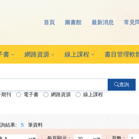
首頁
圖書館
最新消息
常見
arch Eyes電子資源查
子書
網路資源
線上課程
書目管理軟
查詢
子期刊
電子書
網路資源
線上課程
詢結果:
5
筆資料
每頁顯示：
頁數：