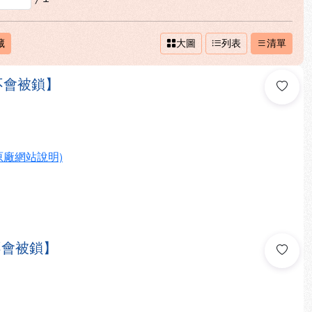
藏
大圖
列表
清單
才不會被鎖】
原廠網站說明)
才不會被鎖】