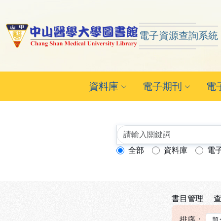
跳到主要內容
:::
:::
電子資源查詢系統
中山醫學大學圖書館 ReSe
資料庫
電子期刊
電
全部
資料庫
電
查詢模式：
書目管理
查
排序：