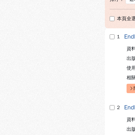
本頁全
En
1
資
出
使
相
快
En
2
資
出