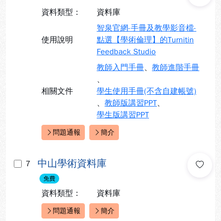
資料類型：
資料庫
智泉官網-手冊及教學影音檔-
使用說明
點選【學術倫理】的Turnitin
Feedback Studio
教師入門手冊
、
教師進階手冊
、
相關文件
學生使用手冊(不含自建帳號)
、
教師版講習PPT
、
學生版講習PPT
問題通報
簡介
快速連結：
中山學術資料庫
7
免費
資料類型：
資料庫
問題通報
簡介
快速連結：