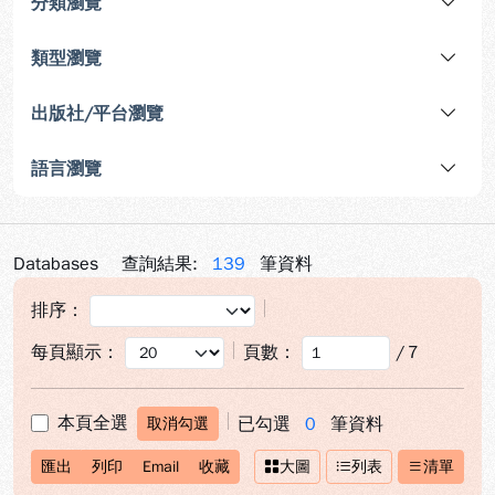
分類瀏覽
類型瀏覽
出版社/平台瀏覽
語言瀏覽
Databases
查詢結果:
139
筆資料
排序：
每頁顯示：
頁數：
/
7
本頁全選
已勾選
0
筆資料
取消勾選
匯出
列印
Email
收藏
大圖
列表
清單