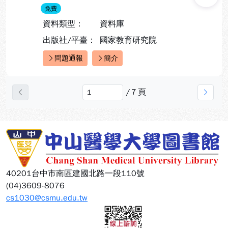
免費
資料類型：
資料庫
出版社/平臺：
國家教育研究院
問題通報
簡介
快速連結：
/
7
頁
上一頁
下一
:::
40201台中市南區建國北路一段110號
(04)3609-8076
cs1030@csmu.edu.tw