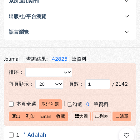
系所適用期刊
出版社/平台瀏覽
語言瀏覽
Journal
查詢結果:
42825
筆資料
排序：
每頁顯示：
頁數：
/
2142
本頁全選
已勾選
0
筆資料
取消勾選
匯出
列印
Email
收藏
大圖
列表
清單
' Adalah
1