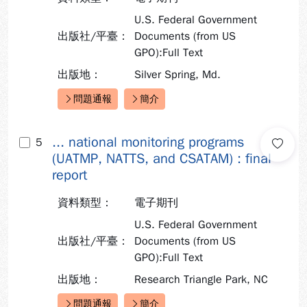
U.S. Federal Government
出版社/平臺：
Documents (from US
GPO):Full Text
出版地：
Silver Spring, Md.
問題通報
簡介
快速連結：
... national monitoring programs
5
(UATMP, NATTS, and CSATAM) : final
report
資料類型：
電子期刊
U.S. Federal Government
出版社/平臺：
Documents (from US
GPO):Full Text
出版地：
Research Triangle Park, NC
問題通報
簡介