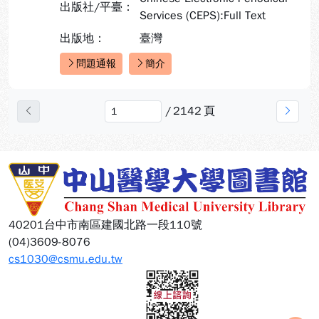
出版社/平臺：
Services (CEPS):Full Text
出版地：
臺灣
問題通報
簡介
快速連結：
/
2142
頁
上一頁
下一
:::
40201台中市南區建國北路一段110號
(04)3609-8076
cs1030@csmu.edu.tw