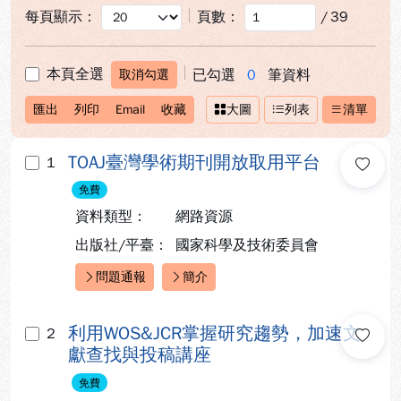
每頁顯示：
頁數：
/
39
本頁全選
已勾選
0
筆資料
取消勾選
匯出
列印
Email
收藏
大圖
列表
清單
TOAJ臺灣學術期刊開放取用平台
1
免費
資料類型：
網路資源
出版社/平臺：
國家科學及技術委員會
問題通報
簡介
快速連結：
利用WOS&JCR掌握研究趨勢，加速文
2
獻查找與投稿講座
免費