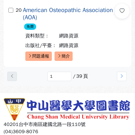
American Osteopathic Association
20
(AOA)
免費
資料類型：
網路資源
出版社/平臺：
網路資源
問題通報
簡介
快速連結：
/
39
頁
上一頁
下一
:::
40201台中市南區建國北路一段110號
(04)3609-8076