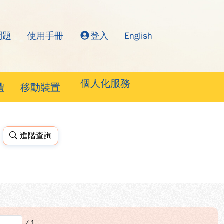
問題
使用手冊
登入
English
詢系統
個人化服務
體
移動裝置
進階查詢
/
1