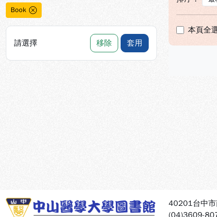
Book
本頁全
請選擇
移除
套用
:::
40201台中
(04)3609-80