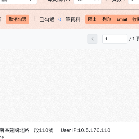
選
已勾選
0
筆資料
取消勾選
匯出
列印
Email
收
/
1
上一頁
市南區建國北路一段110號
User IP:10.5.176.110
76