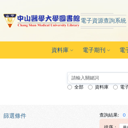
跳到主要內容
:::
:::
電子資源查詢系統
中山醫學大學圖書館 ReSe
資料庫
電子期刊
電
全部
資料庫
電
查詢模式：
篩選條件
查詢結果:
0
排序：