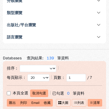
分類瀏覽
類型瀏覽
出版社/平台瀏覽
語言瀏覽
Databases
查詢結果:
139
筆資料
排序：
每頁顯示：
頁數：
/
7
本頁全選
已勾選
0
筆資料
取消勾選
匯出
列印
Email
收藏
大圖
列表
清單