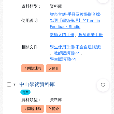
資料類型：
資料庫
智泉官網-手冊及教學影音檔-
使用說明
點選【學術倫理】的Turnitin
Feedback Studio
教師入門手冊
、
教師進階手冊
、
相關文件
學生使用手冊(不含自建帳號)
、
教師版講習PPT
、
學生版講習PPT
問題通報
簡介
快速連結：
中山學術資料庫
7
免費
資料類型：
資料庫
問題通報
簡介
快速連結：