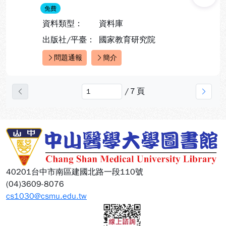
免費
資料類型：
資料庫
出版社/平臺：
國家教育研究院
問題通報
簡介
快速連結：
/
7
頁
上一頁
下一
:::
40201台中市南區建國北路一段110號
(04)3609-8076
cs1030@csmu.edu.tw