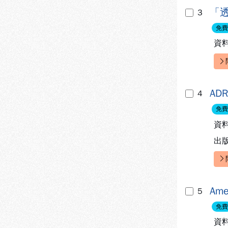
「透
3
免費
資
快
A
4
免費
資
出
快
Ame
5
免費
資