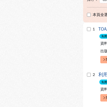
本頁全
TO
1
免費
資
出
快
利
2
免費
資
快