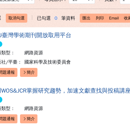
選
已勾選
0
筆資料
取消勾選
匯出
列印
Email
收
AJ臺灣學術期刊開放取用平台
料類型：
網路資源
版社/平臺：
國家科學及技術委員會
問題通報
簡介
速連結：
用WOS&JCR掌握研究趨勢，加速文獻查找與投稿講
料類型：
網路資源
問題通報
簡介
速連結：