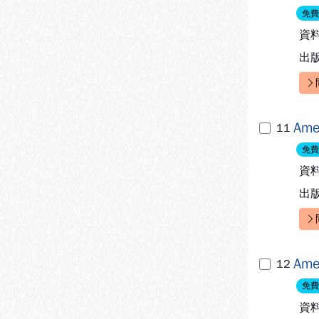
免費
資
出
快
Ame
11
免費
資
出
快
Ame
12
免費
資