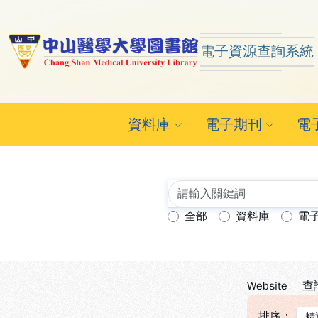
跳到主要內容
:::
:::
電子資源查詢系統
中山醫學大學圖書館 ReSe
資料庫
電子期刊
電
全部
資料庫
電
查詢模式：
Website
查
排序：