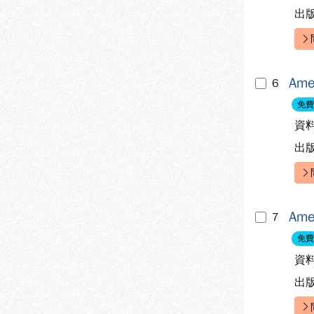
出
快
Ame
6
免費
資
出
快
Amer
7
免費
資
出