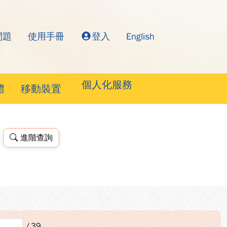
問題
使用手冊
登入
English
詢系統
個人化服務
體
移動裝置
進階查詢
/
39