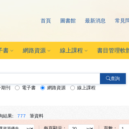
首頁
圖書館
最新消息
常見
arch Eyes電子資源查
子書
網路資源
線上課程
書目管理軟
查詢
子期刊
電子書
網路資源
線上課程
詢結果:
777
筆資料
每頁顯示：
頁數：