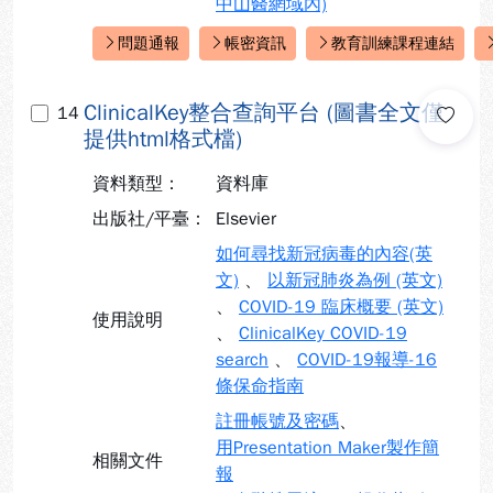
中山醫網域內)
問題通報
帳密資訊
教育訓練課程連結
快速連結：
ClinicalKey整合查詢平台 (圖書全文僅
14
提供html格式檔)
資料類型：
資料庫
出版社/平臺：
Elsevier
如何尋找新冠病毒的內容(英
文)
、
以新冠肺炎為例 (英文)
、
COVID-19 臨床概要 (英文)
使用說明
、
ClinicalKey COVID-19
search
、
COVID-19報導-16
條保命指南
註冊帳號及密碼
、
用Presentation Maker製作簡
相關文件
報