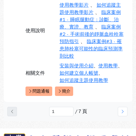
使用教學影片
、
如何追蹤主
題使用教學影片
、
臨床案例
#1 - 睡眠腿動症：診斷、治
療、實證、教育
、
臨床案例
使用說明
#2 - 手術前後的靜脈血栓栓塞
預防指引
、
臨床案例#3 - 罹
患肺栓塞可能性的臨床預測準
則比較
安裝與使用介紹
、
使用教學
、
相關文件
如何建立個人帳號
、
如何追蹤主題使用教學
問題通報
簡介
快速連結：
/
7
頁
上一頁
下一
:::