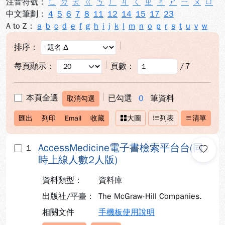
注音符號：
ㄈ
ㄉ
ㄊ
ㄍ
ㄎ
ㄏ
ㄐ
ㄑ
ㄓ
ㄔ
ㄕ
ㄧ
ㄨ
ㄩ
中文筆劃：
4
5
6
7
8
11
12
14
15
17
23
A to Z：
a
b
c
d
e
f
g
h
i
j
k
l
m
n
o
p
r
s
t
u
v
w
排序：
每頁顯示：
頁數：
/
7
本頁全選
已勾選
0
筆資料
取消勾選
匯出
列印
Email
收藏
大圖
列表
清單
AccessMedicine電子書檢索平台台(同
1
時上線人數2人版)
資料類型：
資料庫
出版社/平臺：
The McGraw-Hill Companies.
相關文件
手機板使用說明