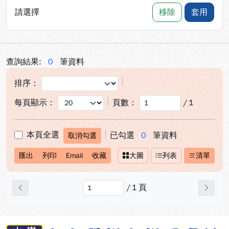
請選擇
移除
套用
查詢結果:
0
筆資料
排序：
每頁顯示：
頁數：
/
1
本頁全選
已勾選
0
筆資料
取消勾選
匯出
列印
Email
收藏
大圖
列表
清單
/
1
頁
上一頁
下一
:::