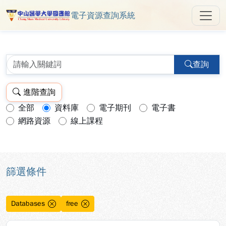
電子資源查詢系統
中山醫學大學圖書館 ReSearch 
跳到主要內容
:::
:::
查詢
進階查詢
全部
資料庫
電子期刊
電子書
查詢模式：
網路資源
線上課程
篩選條件
Databases
free