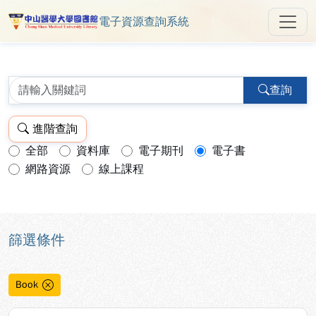
電子資源查詢系統
中山醫學大學圖書館 ReSearch 
跳到主要內容
:::
:::
查詢
進階查詢
全部
資料庫
電子期刊
電子書
查詢模式：
網路資源
線上課程
篩選條件
Book