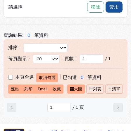
請選擇
移除
套用
查詢結果:
0
筆資料
排序：
每頁顯示：
頁數：
/
1
本頁全選
已勾選
0
筆資料
取消勾選
匯出
列印
Email
收藏
大圖
列表
清單
/
1
頁
上一頁
下一
:::