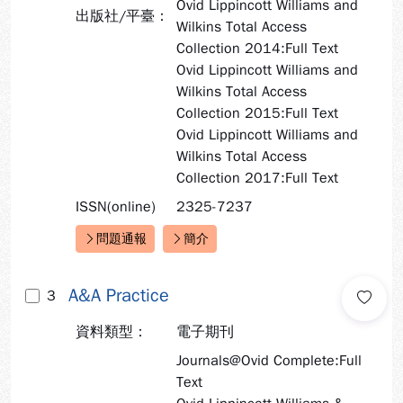
Ovid Lippincott Williams and
出版社/平臺：
Wilkins Total Access
Collection 2014:Full Text
Ovid Lippincott Williams and
Wilkins Total Access
Collection 2015:Full Text
Ovid Lippincott Williams and
Wilkins Total Access
Collection 2017:Full Text
ISSN(online)
2325-7237
問題通報
簡介
快速連結：
A&A Practice
3
資料類型：
電子期刊
Journals@Ovid Complete:Full
Text