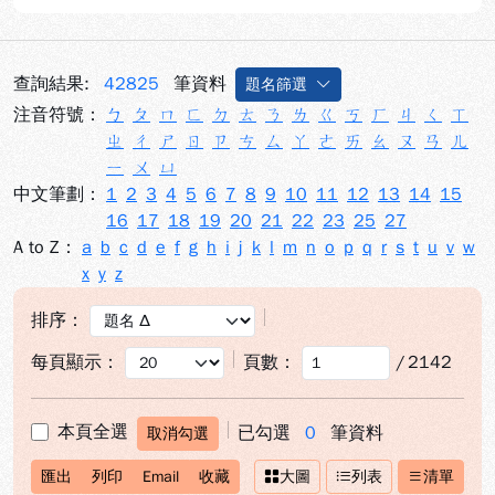
查詢結果:
42825
筆資料
題名篩選
注音符號：
ㄅ
ㄆ
ㄇ
ㄈ
ㄉ
ㄊ
ㄋ
ㄌ
ㄍ
ㄎ
ㄏ
ㄐ
ㄑ
ㄒ
ㄓ
ㄔ
ㄕ
ㄖ
ㄗ
ㄘ
ㄙ
ㄚ
ㄜ
ㄞ
ㄠ
ㄡ
ㄢ
ㄦ
ㄧ
ㄨ
ㄩ
中文筆劃：
1
2
3
4
5
6
7
8
9
10
11
12
13
14
15
16
17
18
19
20
21
22
23
25
27
A to Z：
a
b
c
d
e
f
g
h
i
j
k
l
m
n
o
p
q
r
s
t
u
v
w
x
y
z
排序：
每頁顯示：
頁數：
/
2142
本頁全選
已勾選
0
筆資料
取消勾選
匯出
列印
Email
收藏
大圖
列表
清單