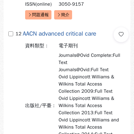
ISSN(online)
3050-9157
問題通報
簡介
快速連結：
AACN advanced critical care
12
資料類型：
電子期刊
Journals@Ovid Complete:Full
Text
Journals@Ovid:Full Text
Ovid Lippincott Williams &
Wilkins Total Access
Collection 2009:Full Text
Ovid Lippincott Williams &
出版社/平臺：
Wilkins Total Access
Collection 2013:Full Text
Ovid Lippincott Williams and
Wilkins Total Access