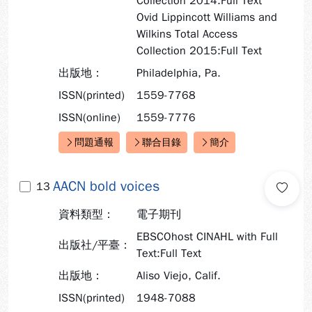
Collection 2014:Full Text
Ovid Lippincott Williams and
Wilkins Total Access
Collection 2015:Full Text
出版地：
Philadelphia, Pa.
ISSN(printed)
1559-7768
ISSN(online)
1559-7776
問題通報
聯合目錄
簡介
快速連結：
AACN bold voices
13
資料類型：
電子期刊
EBSCOhost CINAHL with Full
出版社/平臺：
Text:Full Text
出版地：
Aliso Viejo, Calif.
ISSN(printed)
1948-7088