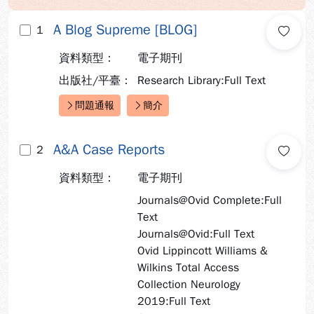
A Blog Supreme [BLOG]
1
資料類型：
電子期刊
出版社/平臺：
Research Library:Full Text
問題通報
簡介
快速連結：
A&A Case Reports
2
資料類型：
電子期刊
Journals@Ovid Complete:Full
Text
Journals@Ovid:Full Text
Ovid Lippincott Williams &
Wilkins Total Access
Collection Neurology
2019:Full Text