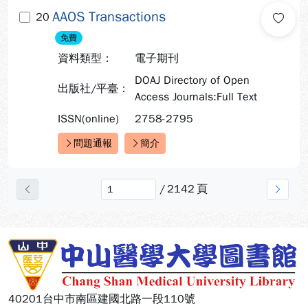
AAOS Transactions
20
免費
資料類型：
電子期刊
DOAJ Directory of Open
出版社/平臺：
Access Journals:Full Text
ISSN(online)
2758-2795
問題通報
簡介
快速連結：
/
2142
頁
上一頁
下一
:::
40201台中市南區建國北路一段110號