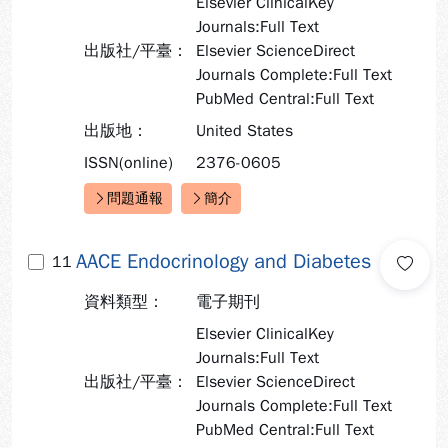
Elsevier ClinicalKey
Journals:Full Text
出版社/平臺：
Elsevier ScienceDirect
Journals Complete:Full Text
PubMed Central:Full Text
出版地：
United States
ISSN(online)
2376-0605
問題通報
簡介
快速連結：
AACE Endocrinology and Diabetes
11
資料類型：
電子期刊
Elsevier ClinicalKey
Journals:Full Text
出版社/平臺：
Elsevier ScienceDirect
Journals Complete:Full Text
PubMed Central:Full Text