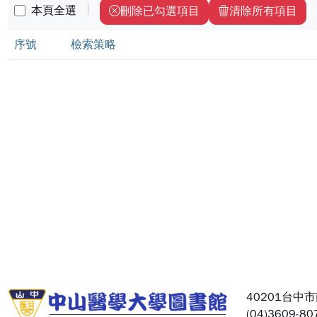
本頁全選
刪除已勾選項目
清除所有項目
序號
檢索策略
:::
40201台中
(04)3609-80